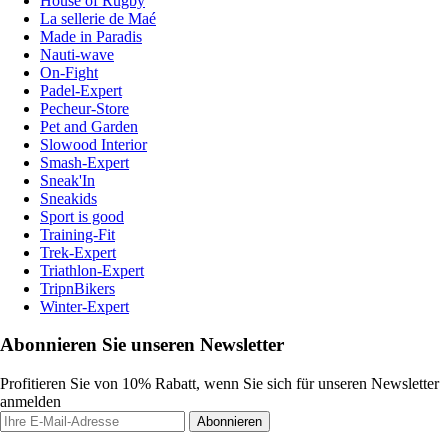
House of Rugby
La sellerie de Maé
Made in Paradis
Nauti-wave
On-Fight
Padel-Expert
Pecheur-Store
Pet and Garden
Slowood Interior
Smash-Expert
Sneak'In
Sneakids
Sport is good
Training-Fit
Trek-Expert
Triathlon-Expert
TripnBikers
Winter-Expert
Abonnieren Sie unseren Newsletter
Profitieren Sie von 10% Rabatt, wenn Sie sich für unseren Newsletter
anmelden
Abonnieren