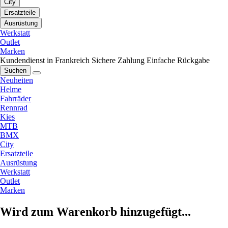
City
Ersatzteile
Ausrüstung
Werkstatt
Outlet
Marken
Kundendienst in Frankreich
Sichere Zahlung
Einfache Rückgabe
Suchen
Neuheiten
Helme
Fahrräder
Rennrad
Kies
MTB
BMX
City
Ersatzteile
Ausrüstung
Werkstatt
Outlet
Marken
Wird zum Warenkorb hinzugefügt...