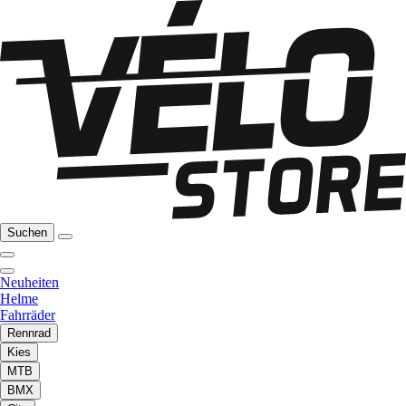
Suchen
Neuheiten
Helme
Fahrräder
Rennrad
Kies
MTB
BMX