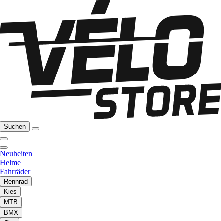
Suchen
Neuheiten
Helme
Fahrräder
Rennrad
Kies
MTB
BMX