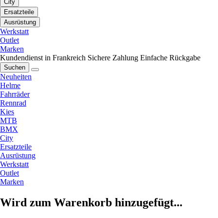
City
Ersatzteile
Ausrüstung
Werkstatt
Outlet
Marken
Kundendienst in Frankreich
Sichere Zahlung
Einfache Rückgabe
Suchen
Neuheiten
Helme
Fahrräder
Rennrad
Kies
MTB
BMX
City
Ersatzteile
Ausrüstung
Werkstatt
Outlet
Marken
Wird zum Warenkorb hinzugefügt...