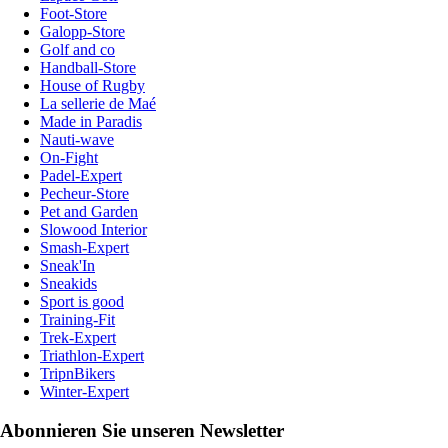
Foot-Store
Galopp-Store
Golf and co
Handball-Store
House of Rugby
La sellerie de Maé
Made in Paradis
Nauti-wave
On-Fight
Padel-Expert
Pecheur-Store
Pet and Garden
Slowood Interior
Smash-Expert
Sneak'In
Sneakids
Sport is good
Training-Fit
Trek-Expert
Triathlon-Expert
TripnBikers
Winter-Expert
Abonnieren Sie unseren Newsletter