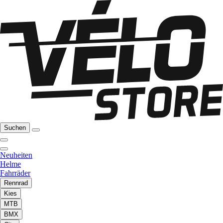
Suchen
Neuheiten
Helme
Fahrräder
Rennrad
Kies
MTB
BMX