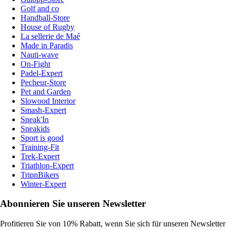
Golf and co
Handball-Store
House of Rugby
La sellerie de Maé
Made in Paradis
Nauti-wave
On-Fight
Padel-Expert
Pecheur-Store
Pet and Garden
Slowood Interior
Smash-Expert
Sneak'In
Sneakids
Sport is good
Training-Fit
Trek-Expert
Triathlon-Expert
TripnBikers
Winter-Expert
Abonnieren Sie unseren Newsletter
Profitieren Sie von 10% Rabatt, wenn Sie sich für unseren Newsletter