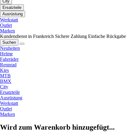
City
Ersatzteile
Ausrüstung
Werkstatt
Outlet
Marken
Kundendienst in Frankreich
Sichere Zahlung
Einfache Rückgabe
Suchen
Neuheiten
Helme
Fahrräder
Rennrad
Kies
MTB
BMX
City
Ersatzteile
Ausrüstung
Werkstatt
Outlet
Marken
Wird zum Warenkorb hinzugefügt...