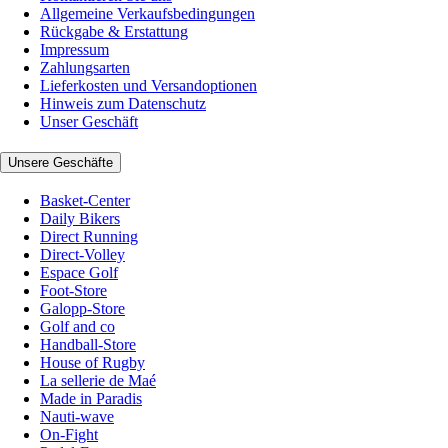
Allgemeine Verkaufsbedingungen
Rückgabe & Erstattung
Impressum
Zahlungsarten
Lieferkosten und Versandoptionen
Hinweis zum Datenschutz
Unser Geschäft
Unsere Geschäfte
Basket-Center
Daily Bikers
Direct Running
Direct-Volley
Espace Golf
Foot-Store
Galopp-Store
Golf and co
Handball-Store
House of Rugby
La sellerie de Maé
Made in Paradis
Nauti-wave
On-Fight