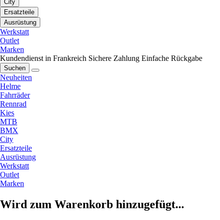
City
Ersatzteile
Ausrüstung
Werkstatt
Outlet
Marken
Kundendienst in Frankreich
Sichere Zahlung
Einfache Rückgabe
Suchen
Neuheiten
Helme
Fahrräder
Rennrad
Kies
MTB
BMX
City
Ersatzteile
Ausrüstung
Werkstatt
Outlet
Marken
Wird zum Warenkorb hinzugefügt...