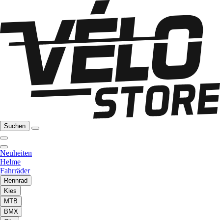
Suchen
Neuheiten
Helme
Fahrräder
Rennrad
Kies
MTB
BMX