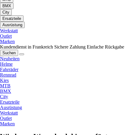
BMX
City
Ersatzteile
Ausrüstung
Werkstatt
Outlet
Marken
Kundendienst in Frankreich
Sichere Zahlung
Einfache Rückgabe
Suchen
Neuheiten
Helme
Fahrräder
Rennrad
Kies
MTB
BMX
City
Ersatzteile
Ausrüstung
Werkstatt
Outlet
Marken