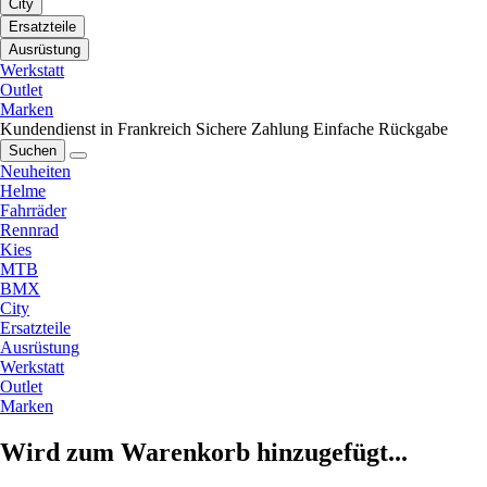
City
Ersatzteile
Ausrüstung
Werkstatt
Outlet
Marken
Kundendienst in Frankreich
Sichere Zahlung
Einfache Rückgabe
Suchen
Neuheiten
Helme
Fahrräder
Rennrad
Kies
MTB
BMX
City
Ersatzteile
Ausrüstung
Werkstatt
Outlet
Marken
Wird zum Warenkorb hinzugefügt...