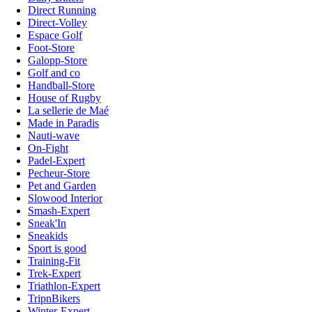
Direct Running
Direct-Volley
Espace Golf
Foot-Store
Galopp-Store
Golf and co
Handball-Store
House of Rugby
La sellerie de Maé
Made in Paradis
Nauti-wave
On-Fight
Padel-Expert
Pecheur-Store
Pet and Garden
Slowood Interior
Smash-Expert
Sneak'In
Sneakids
Sport is good
Training-Fit
Trek-Expert
Triathlon-Expert
TripnBikers
Winter-Expert