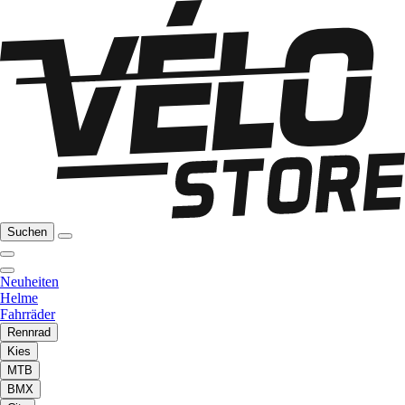
Suchen
Neuheiten
Helme
Fahrräder
Rennrad
Kies
MTB
BMX