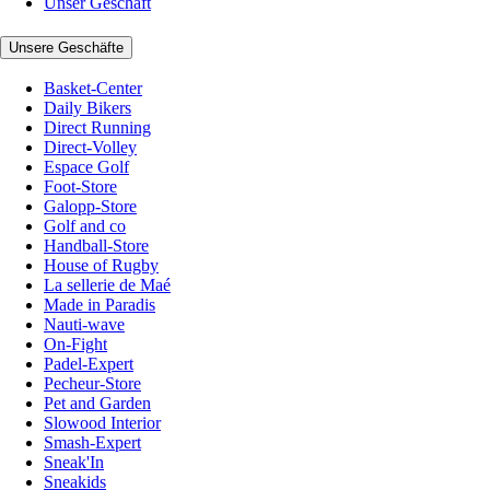
Unser Geschäft
Unsere Geschäfte
Basket-Center
Daily Bikers
Direct Running
Direct-Volley
Espace Golf
Foot-Store
Galopp-Store
Golf and co
Handball-Store
House of Rugby
La sellerie de Maé
Made in Paradis
Nauti-wave
On-Fight
Padel-Expert
Pecheur-Store
Pet and Garden
Slowood Interior
Smash-Expert
Sneak'In
Sneakids