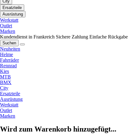
City
Ersatzteile
Ausrüstung
Werkstatt
Outlet
Marken
Kundendienst in Frankreich
Sichere Zahlung
Einfache Rückgabe
Suchen
Neuheiten
Helme
Fahrräder
Rennrad
Kies
MTB
BMX
City
Ersatzteile
Ausrüstung
Werkstatt
Outlet
Marken
Wird zum Warenkorb hinzugefügt...