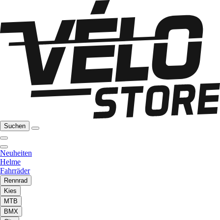
Suchen
Neuheiten
Helme
Fahrräder
Rennrad
Kies
MTB
BMX