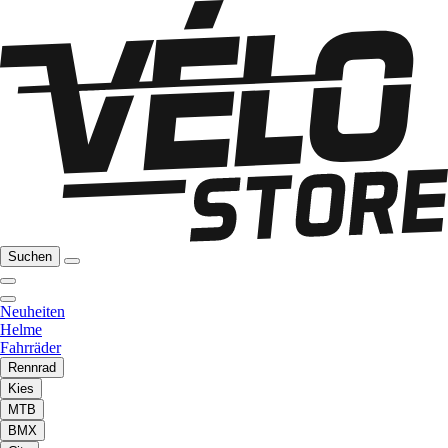
Suchen
Neuheiten
Helme
Fahrräder
Rennrad
Kies
MTB
BMX