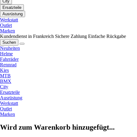
City
Ersatzteile
Ausrüstung
Werkstatt
Outlet
Marken
Kundendienst in Frankreich
Sichere Zahlung
Einfache Rückgabe
Suchen
Neuheiten
Helme
Fahrräder
Rennrad
Kies
MTB
BMX
City
Ersatzteile
Ausrüstung
Werkstatt
Outlet
Marken
Wird zum Warenkorb hinzugefügt...