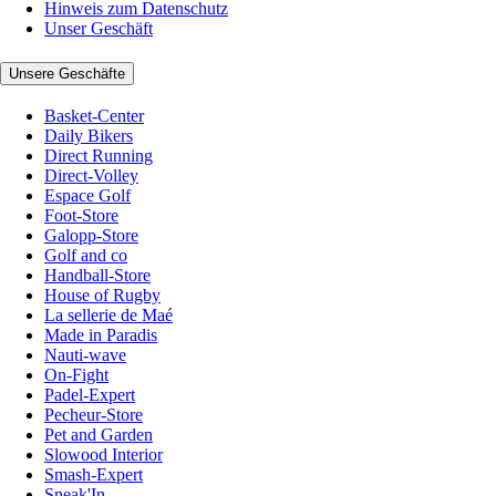
Hinweis zum Datenschutz
Unser Geschäft
Unsere Geschäfte
Basket-Center
Daily Bikers
Direct Running
Direct-Volley
Espace Golf
Foot-Store
Galopp-Store
Golf and co
Handball-Store
House of Rugby
La sellerie de Maé
Made in Paradis
Nauti-wave
On-Fight
Padel-Expert
Pecheur-Store
Pet and Garden
Slowood Interior
Smash-Expert
Sneak'In