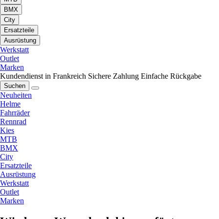
BMX
City
Ersatzteile
Ausrüstung
Werkstatt
Outlet
Marken
Kundendienst in Frankreich
Sichere Zahlung
Einfache Rückgabe
Suchen
Neuheiten
Helme
Fahrräder
Rennrad
Kies
MTB
BMX
City
Ersatzteile
Ausrüstung
Werkstatt
Outlet
Marken