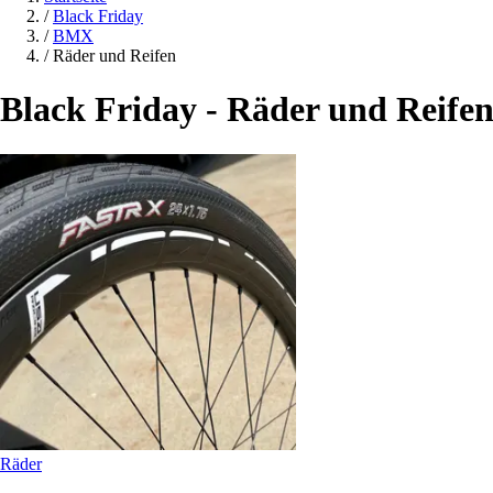
/
Black Friday
/
BMX
/
Räder und Reifen
Black Friday - Räder und Reife
Räder