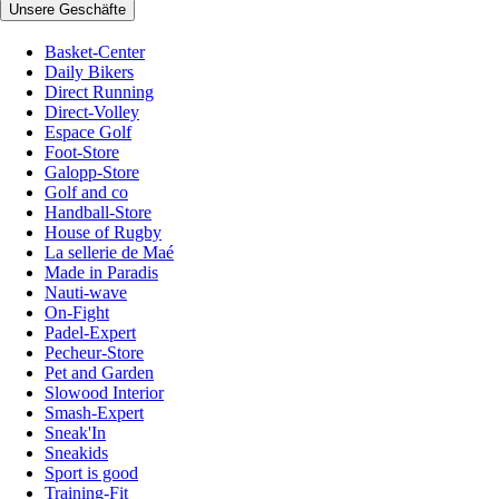
Unsere Geschäfte
Basket-Center
Daily Bikers
Direct Running
Direct-Volley
Espace Golf
Foot-Store
Galopp-Store
Golf and co
Handball-Store
House of Rugby
La sellerie de Maé
Made in Paradis
Nauti-wave
On-Fight
Padel-Expert
Pecheur-Store
Pet and Garden
Slowood Interior
Smash-Expert
Sneak'In
Sneakids
Sport is good
Training-Fit