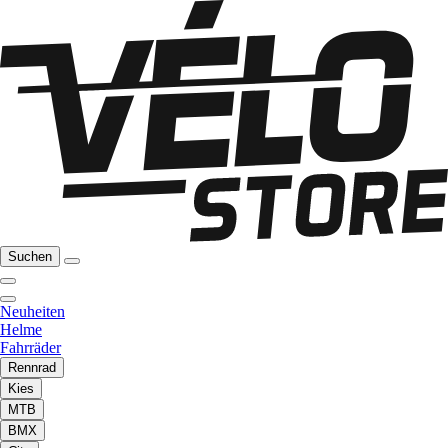
Suchen
Neuheiten
Helme
Fahrräder
Rennrad
Kies
MTB
BMX