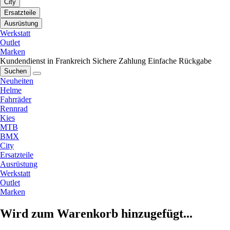
City
Ersatzteile
Ausrüstung
Werkstatt
Outlet
Marken
Kundendienst in Frankreich
Sichere Zahlung
Einfache Rückgabe
Suchen
Neuheiten
Helme
Fahrräder
Rennrad
Kies
MTB
BMX
City
Ersatzteile
Ausrüstung
Werkstatt
Outlet
Marken
Wird zum Warenkorb hinzugefügt...