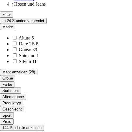
/
Hosen und Jeans
Filter
In 24 Stunden versendet
Marke
Altura
5
Dare 2B
8
Gonso
39
Shimano
1
Silvini
11
Mehr anzeigen
(28)
Größe
Farbe
Sortiment
Altersgruppe
Produkttyp
Geschlecht
Sport
Preis
144 Produkte anzeigen