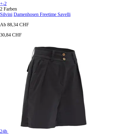
+-2
2 Farben
Silvini
Damenhosen Freetime Savelli
Ab
88,34 CHF
30,84 CHF
24h