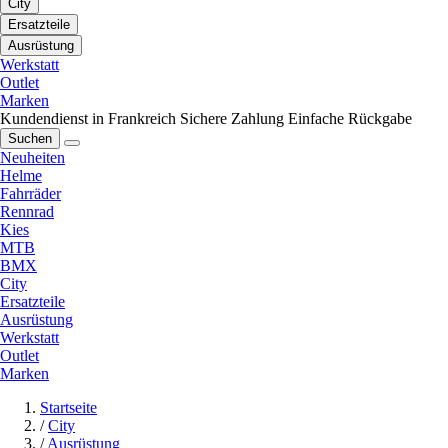
City
Ersatzteile
Ausrüstung
Werkstatt
Outlet
Marken
Kundendienst in Frankreich
Sichere Zahlung
Einfache Rückgabe
Suchen
Neuheiten
Helme
Fahrräder
Rennrad
Kies
MTB
BMX
City
Ersatzteile
Ausrüstung
Werkstatt
Outlet
Marken
Startseite
/
City
/
Ausrüstung