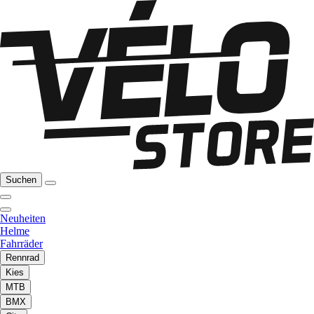
Suchen
Neuheiten
Helme
Fahrräder
Rennrad
Kies
MTB
BMX