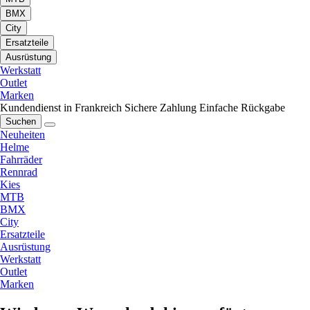
BMX
City
Ersatzteile
Ausrüstung
Werkstatt
Outlet
Marken
Kundendienst in Frankreich
Sichere Zahlung
Einfache Rückgabe
Suchen
Neuheiten
Helme
Fahrräder
Rennrad
Kies
MTB
BMX
City
Ersatzteile
Ausrüstung
Werkstatt
Outlet
Marken