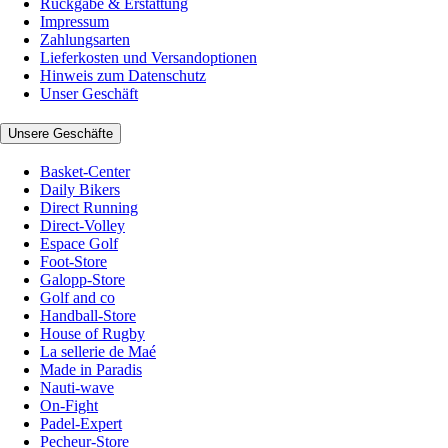
Rückgabe & Erstattung
Impressum
Zahlungsarten
Lieferkosten und Versandoptionen
Hinweis zum Datenschutz
Unser Geschäft
Unsere Geschäfte
Basket-Center
Daily Bikers
Direct Running
Direct-Volley
Espace Golf
Foot-Store
Galopp-Store
Golf and co
Handball-Store
House of Rugby
La sellerie de Maé
Made in Paradis
Nauti-wave
On-Fight
Padel-Expert
Pecheur-Store