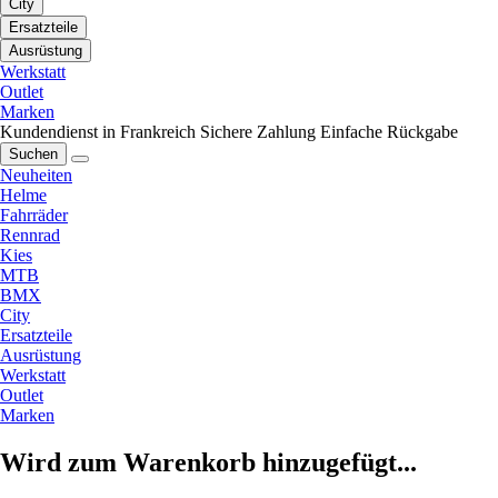
City
Ersatzteile
Ausrüstung
Werkstatt
Outlet
Marken
Kundendienst in Frankreich
Sichere Zahlung
Einfache Rückgabe
Suchen
Neuheiten
Helme
Fahrräder
Rennrad
Kies
MTB
BMX
City
Ersatzteile
Ausrüstung
Werkstatt
Outlet
Marken
Wird zum Warenkorb hinzugefügt...