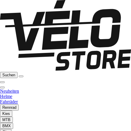
Suchen
Neuheiten
Helme
Fahrräder
Rennrad
Kies
MTB
BMX