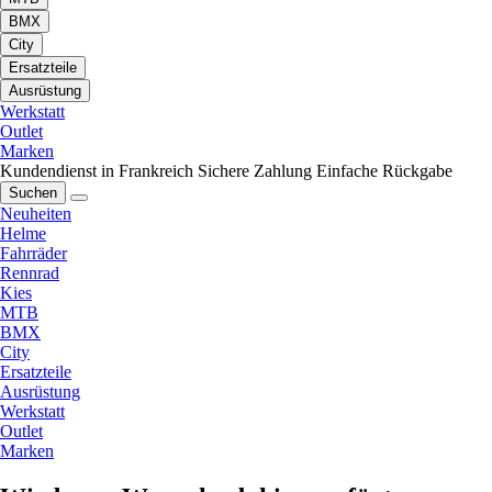
BMX
City
Ersatzteile
Ausrüstung
Werkstatt
Outlet
Marken
Kundendienst in Frankreich
Sichere Zahlung
Einfache Rückgabe
Suchen
Neuheiten
Helme
Fahrräder
Rennrad
Kies
MTB
BMX
City
Ersatzteile
Ausrüstung
Werkstatt
Outlet
Marken