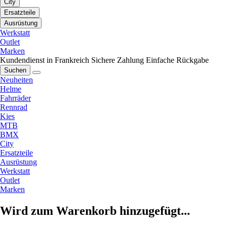
City
Ersatzteile
Ausrüstung
Werkstatt
Outlet
Marken
Kundendienst in Frankreich
Sichere Zahlung
Einfache Rückgabe
Suchen
Neuheiten
Helme
Fahrräder
Rennrad
Kies
MTB
BMX
City
Ersatzteile
Ausrüstung
Werkstatt
Outlet
Marken
Wird zum Warenkorb hinzugefügt...