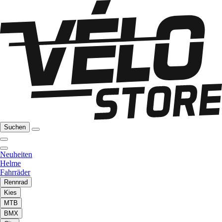
Suchen
Neuheiten
Helme
Fahrräder
Rennrad
Kies
MTB
BMX