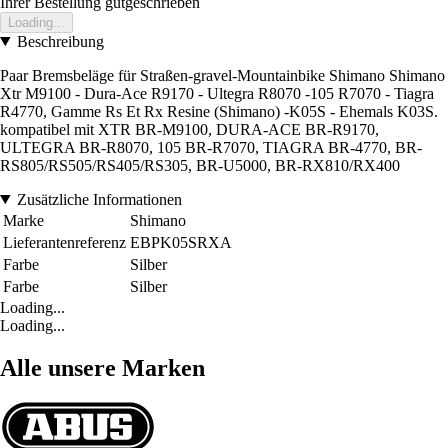
Ihrer Bestellung gutgeschrieben
Loading...
Beschreibung
Paar Bremsbeläge für Straßen-gravel-Mountainbike Shimano Shimano
Xtr M9100 - Dura-Ace R9170 - Ultegra R8070 -105 R7070 - Tiagra
R4770, Gamme Rs Et Rx Resine (Shimano) -K05S - Ehemals K03S.
kompatibel mit XTR BR-M9100, DURA-ACE BR-R9170,
ULTEGRA BR-R8070, 105 BR-R7070, TIAGRA BR-4770, BR-
RS805/RS505/RS405/RS305, BR-U5000, BR-RX810/RX400
Zusätzliche Informationen
Marke
Shimano
Lieferantenreferenz
EBPK05SRXA
Farbe
Silber
Farbe
Silber
Loading...
Loading...
Alle unsere Marken