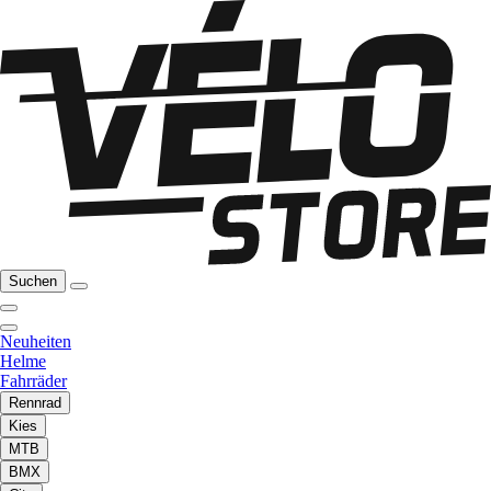
Suchen
Neuheiten
Helme
Fahrräder
Rennrad
Kies
MTB
BMX