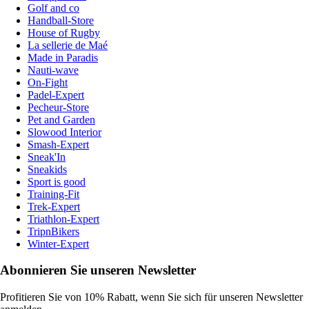
Golf and co
Handball-Store
House of Rugby
La sellerie de Maé
Made in Paradis
Nauti-wave
On-Fight
Padel-Expert
Pecheur-Store
Pet and Garden
Slowood Interior
Smash-Expert
Sneak'In
Sneakids
Sport is good
Training-Fit
Trek-Expert
Triathlon-Expert
TripnBikers
Winter-Expert
Abonnieren Sie unseren Newsletter
Profitieren Sie von 10% Rabatt, wenn Sie sich für unseren Newsletter