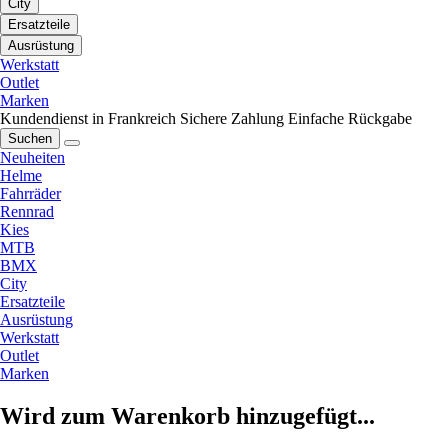
City
Ersatzteile
Ausrüstung
Werkstatt
Outlet
Marken
Kundendienst in Frankreich
Sichere Zahlung
Einfache Rückgabe
Suchen
Neuheiten
Helme
Fahrräder
Rennrad
Kies
MTB
BMX
City
Ersatzteile
Ausrüstung
Werkstatt
Outlet
Marken
Wird zum Warenkorb hinzugefügt...