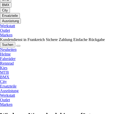
BMX
City
Ersatzteile
Ausrüstung
Werkstatt
Outlet
Marken
Kundendienst in Frankreich
Sichere Zahlung
Einfache Rückgabe
Suchen
Neuheiten
Helme
Fahrräder
Rennrad
Kies
MTB
BMX
City
Ersatzteile
Ausrüstung
Werkstatt
Outlet
Marken