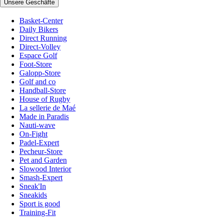
Unsere Geschäfte
Basket-Center
Daily Bikers
Direct Running
Direct-Volley
Espace Golf
Foot-Store
Galopp-Store
Golf and co
Handball-Store
House of Rugby
La sellerie de Maé
Made in Paradis
Nauti-wave
On-Fight
Padel-Expert
Pecheur-Store
Pet and Garden
Slowood Interior
Smash-Expert
Sneak'In
Sneakids
Sport is good
Training-Fit