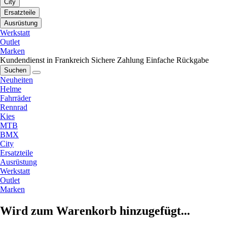
City
Ersatzteile
Ausrüstung
Werkstatt
Outlet
Marken
Kundendienst in Frankreich
Sichere Zahlung
Einfache Rückgabe
Suchen
Neuheiten
Helme
Fahrräder
Rennrad
Kies
MTB
BMX
City
Ersatzteile
Ausrüstung
Werkstatt
Outlet
Marken
Wird zum Warenkorb hinzugefügt...