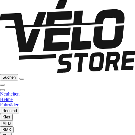
Suchen
Neuheiten
Helme
Fahrräder
Rennrad
Kies
MTB
BMX