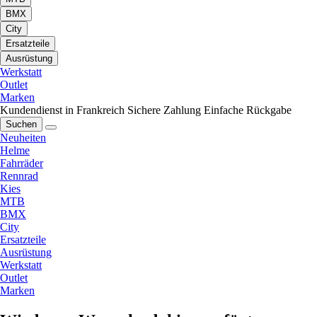
BMX
City
Ersatzteile
Ausrüstung
Werkstatt
Outlet
Marken
Kundendienst in Frankreich
Sichere Zahlung
Einfache Rückgabe
Suchen
Neuheiten
Helme
Fahrräder
Rennrad
Kies
MTB
BMX
City
Ersatzteile
Ausrüstung
Werkstatt
Outlet
Marken