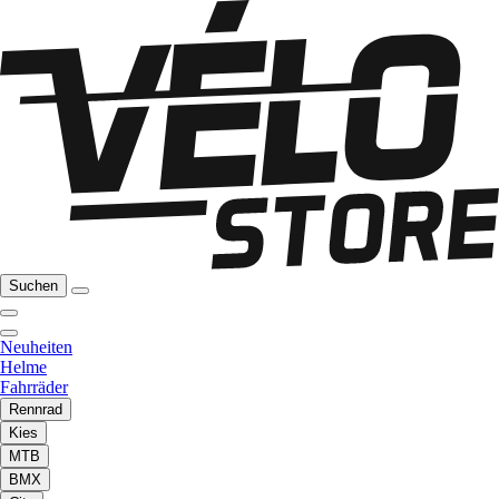
Suchen
Neuheiten
Helme
Fahrräder
Rennrad
Kies
MTB
BMX