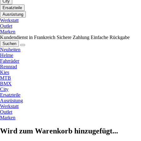
City
Ersatzteile
Ausrüstung
Werkstatt
Outlet
Marken
Kundendienst in Frankreich
Sichere Zahlung
Einfache Rückgabe
Suchen
Neuheiten
Helme
Fahrräder
Rennrad
Kies
MTB
BMX
City
Ersatzteile
Ausrüstung
Werkstatt
Outlet
Marken
Wird zum Warenkorb hinzugefügt...