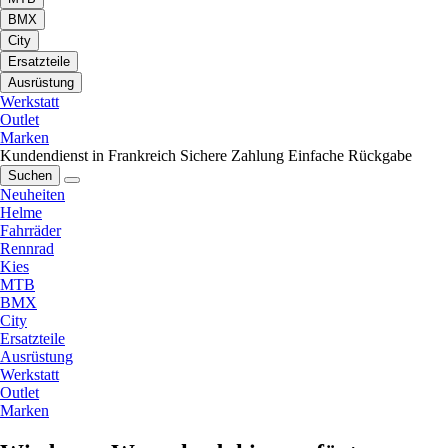
BMX
City
Ersatzteile
Ausrüstung
Werkstatt
Outlet
Marken
Kundendienst in Frankreich
Sichere Zahlung
Einfache Rückgabe
Suchen
Neuheiten
Helme
Fahrräder
Rennrad
Kies
MTB
BMX
City
Ersatzteile
Ausrüstung
Werkstatt
Outlet
Marken