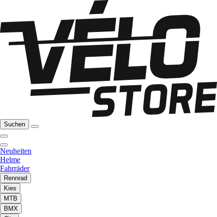
Suchen
Neuheiten
Helme
Fahrräder
Rennrad
Kies
MTB
BMX