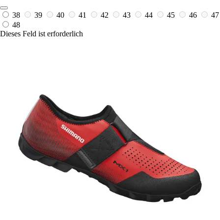
38
39
40
41
42
43
44
45
46
47
48
Dieses Feld ist erforderlich