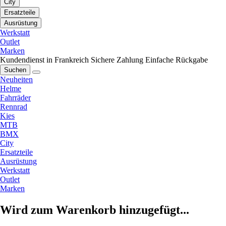
City
Ersatzteile
Ausrüstung
Werkstatt
Outlet
Marken
Kundendienst in Frankreich
Sichere Zahlung
Einfache Rückgabe
Suchen
Neuheiten
Helme
Fahrräder
Rennrad
Kies
MTB
BMX
City
Ersatzteile
Ausrüstung
Werkstatt
Outlet
Marken
Wird zum Warenkorb hinzugefügt...