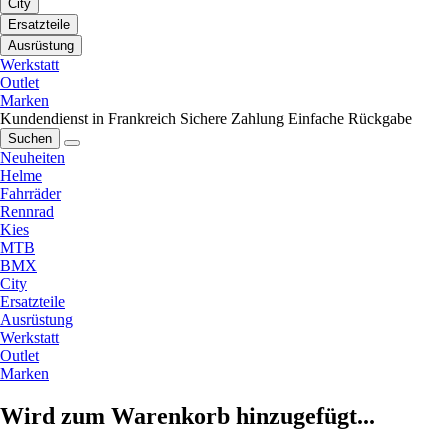
City
Ersatzteile
Ausrüstung
Werkstatt
Outlet
Marken
Kundendienst in Frankreich
Sichere Zahlung
Einfache Rückgabe
Suchen
Neuheiten
Helme
Fahrräder
Rennrad
Kies
MTB
BMX
City
Ersatzteile
Ausrüstung
Werkstatt
Outlet
Marken
Wird zum Warenkorb hinzugefügt...