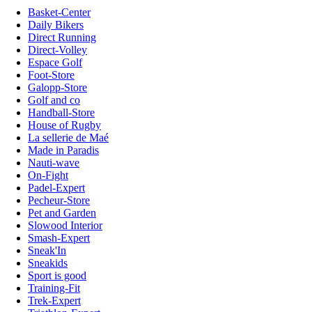
Basket-Center
Daily Bikers
Direct Running
Direct-Volley
Espace Golf
Foot-Store
Galopp-Store
Golf and co
Handball-Store
House of Rugby
La sellerie de Maé
Made in Paradis
Nauti-wave
On-Fight
Padel-Expert
Pecheur-Store
Pet and Garden
Slowood Interior
Smash-Expert
Sneak'In
Sneakids
Sport is good
Training-Fit
Trek-Expert