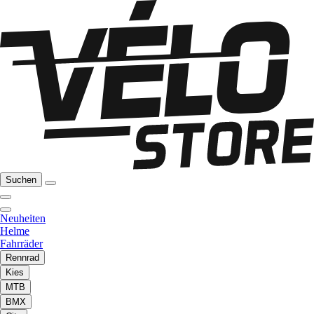
Suchen
Neuheiten
Helme
Fahrräder
Rennrad
Kies
MTB
BMX