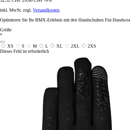
32,52 CHF
29,66 CHF
-9%
inkl. MwSt. zzgl.
Versandkosten
Optimieren Sie Ihr BMX-Erlebnis mit den Handschuhen Fist Handwear, 
Größe
*
XS
S
M
L
XL
2XL
2XS
Dieses Feld ist erforderlich