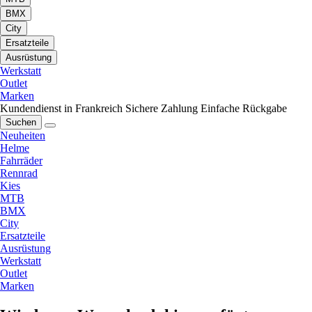
BMX
City
Ersatzteile
Ausrüstung
Werkstatt
Outlet
Marken
Kundendienst in Frankreich
Sichere Zahlung
Einfache Rückgabe
Suchen
Neuheiten
Helme
Fahrräder
Rennrad
Kies
MTB
BMX
City
Ersatzteile
Ausrüstung
Werkstatt
Outlet
Marken