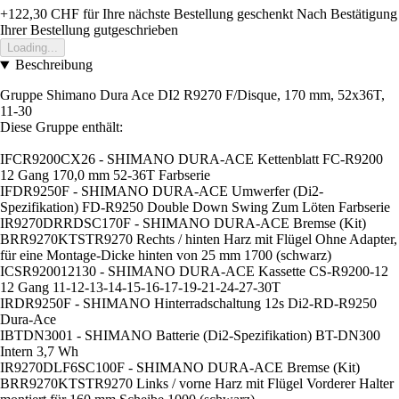
+122,30 CHF
für Ihre nächste Bestellung geschenkt
Nach Bestätigung
Ihrer Bestellung gutgeschrieben
Loading...
Beschreibung
Gruppe Shimano Dura Ace DI2 R9270 F/Disque, 170 mm, 52x36T,
11-30
Diese Gruppe enthält:
IFCR9200CX26 - SHIMANO DURA-ACE Kettenblatt FC-R9200
12 Gang 170,0 mm 52-36T Farbserie
IFDR9250F - SHIMANO DURA-ACE Umwerfer (Di2-
Spezifikation) FD-R9250 Double Down Swing Zum Löten Farbserie
IR9270DRRDSC170F - SHIMANO DURA-ACE Bremse (Kit)
BRR9270KTSTR9270 Rechts / hinten Harz mit Flügel Ohne Adapter,
für eine Montage-Dicke hinten von 25 mm 1700 (schwarz)
ICSR920012130 - SHIMANO DURA-ACE Kassette CS-R9200-12
12 Gang 11-12-13-14-15-16-17-19-21-24-27-30T
IRDR9250F - SHIMANO Hinterradschaltung 12s Di2-RD-R9250
Dura-Ace
IBTDN3001 - SHIMANO Batterie (Di2-Spezifikation) BT-DN300
Intern 3,7 Wh
IR9270DLF6SC100F - SHIMANO DURA-ACE Bremse (Kit)
BRR9270KTSTR9270 Links / vorne Harz mit Flügel Vorderer Halter