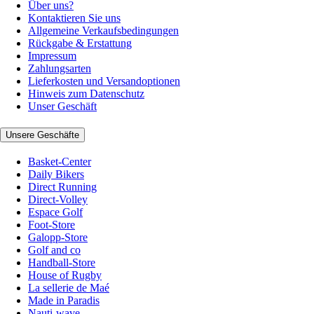
Über uns?
Kontaktieren Sie uns
Allgemeine Verkaufsbedingungen
Rückgabe & Erstattung
Impressum
Zahlungsarten
Lieferkosten und Versandoptionen
Hinweis zum Datenschutz
Unser Geschäft
Unsere Geschäfte
Basket-Center
Daily Bikers
Direct Running
Direct-Volley
Espace Golf
Foot-Store
Galopp-Store
Golf and co
Handball-Store
House of Rugby
La sellerie de Maé
Made in Paradis
Nauti-wave