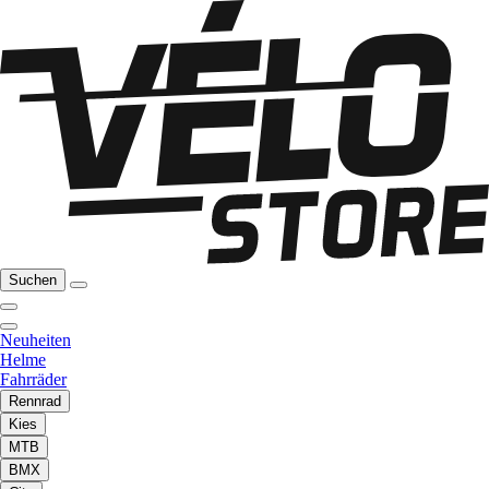
Suchen
Neuheiten
Helme
Fahrräder
Rennrad
Kies
MTB
BMX