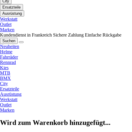
City
Ersatzteile
Ausrüstung
Werkstatt
Outlet
Marken
Kundendienst in Frankreich
Sichere Zahlung
Einfache Rückgabe
Suchen
Neuheiten
Helme
Fahrräder
Rennrad
Kies
MTB
BMX
City
Ersatzteile
Ausrüstung
Werkstatt
Outlet
Marken
Wird zum Warenkorb hinzugefügt...