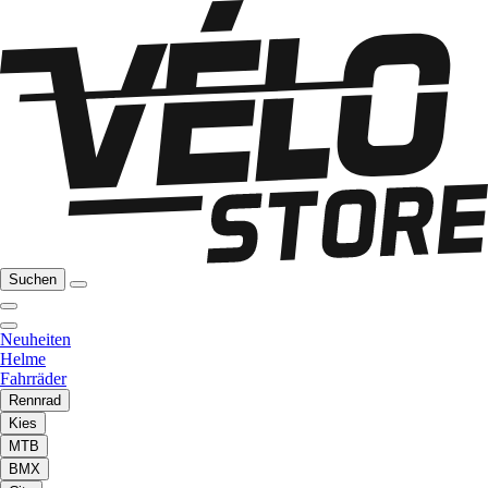
Suchen
Neuheiten
Helme
Fahrräder
Rennrad
Kies
MTB
BMX