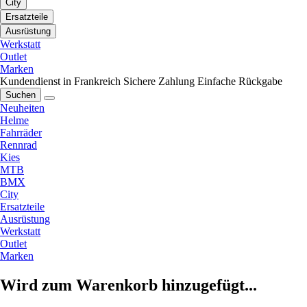
City
Ersatzteile
Ausrüstung
Werkstatt
Outlet
Marken
Kundendienst in Frankreich
Sichere Zahlung
Einfache Rückgabe
Suchen
Neuheiten
Helme
Fahrräder
Rennrad
Kies
MTB
BMX
City
Ersatzteile
Ausrüstung
Werkstatt
Outlet
Marken
Wird zum Warenkorb hinzugefügt...