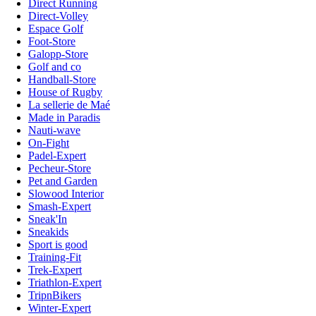
Direct Running
Direct-Volley
Espace Golf
Foot-Store
Galopp-Store
Golf and co
Handball-Store
House of Rugby
La sellerie de Maé
Made in Paradis
Nauti-wave
On-Fight
Padel-Expert
Pecheur-Store
Pet and Garden
Slowood Interior
Smash-Expert
Sneak'In
Sneakids
Sport is good
Training-Fit
Trek-Expert
Triathlon-Expert
TripnBikers
Winter-Expert