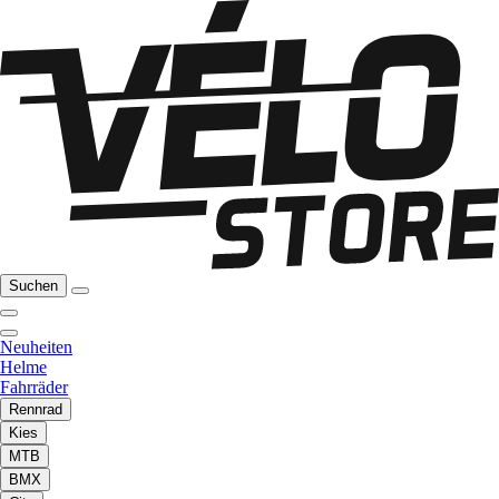
Suchen
Neuheiten
Helme
Fahrräder
Rennrad
Kies
MTB
BMX