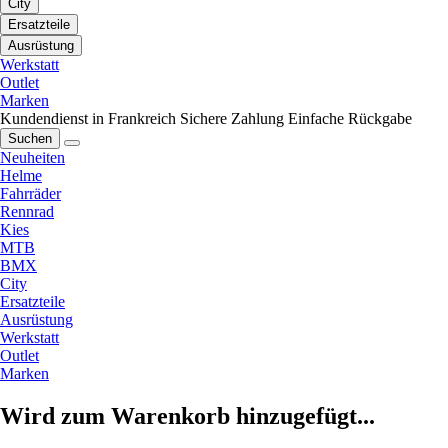
City
Ersatzteile
Ausrüstung
Werkstatt
Outlet
Marken
Kundendienst in Frankreich
Sichere Zahlung
Einfache Rückgabe
Suchen
Neuheiten
Helme
Fahrräder
Rennrad
Kies
MTB
BMX
City
Ersatzteile
Ausrüstung
Werkstatt
Outlet
Marken
Wird zum Warenkorb hinzugefügt...