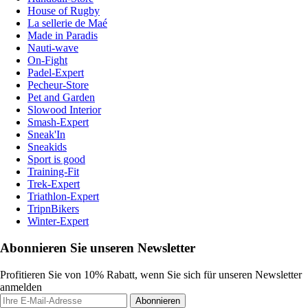
House of Rugby
La sellerie de Maé
Made in Paradis
Nauti-wave
On-Fight
Padel-Expert
Pecheur-Store
Pet and Garden
Slowood Interior
Smash-Expert
Sneak'In
Sneakids
Sport is good
Training-Fit
Trek-Expert
Triathlon-Expert
TripnBikers
Winter-Expert
Abonnieren Sie unseren Newsletter
Profitieren Sie von 10% Rabatt, wenn Sie sich für unseren Newsletter
anmelden
Abonnieren