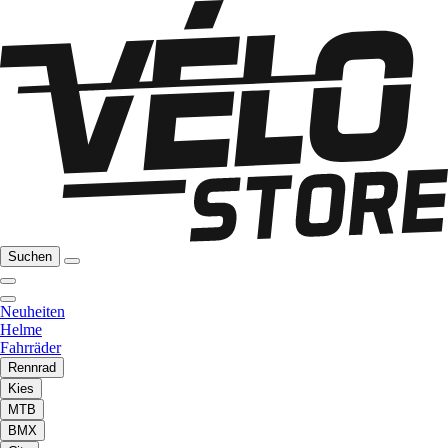
Suchen
Neuheiten
Helme
Fahrräder
Rennrad
Kies
MTB
BMX