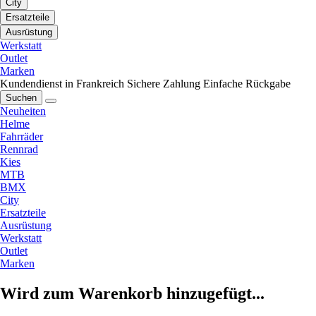
City
Ersatzteile
Ausrüstung
Werkstatt
Outlet
Marken
Kundendienst in Frankreich
Sichere Zahlung
Einfache Rückgabe
Suchen
Neuheiten
Helme
Fahrräder
Rennrad
Kies
MTB
BMX
City
Ersatzteile
Ausrüstung
Werkstatt
Outlet
Marken
Wird zum Warenkorb hinzugefügt...