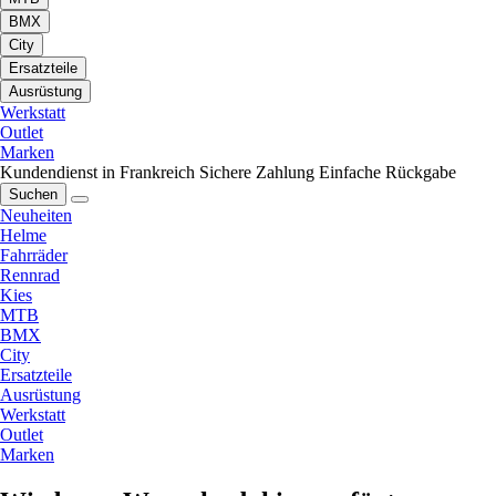
BMX
City
Ersatzteile
Ausrüstung
Werkstatt
Outlet
Marken
Kundendienst in Frankreich
Sichere Zahlung
Einfache Rückgabe
Suchen
Neuheiten
Helme
Fahrräder
Rennrad
Kies
MTB
BMX
City
Ersatzteile
Ausrüstung
Werkstatt
Outlet
Marken