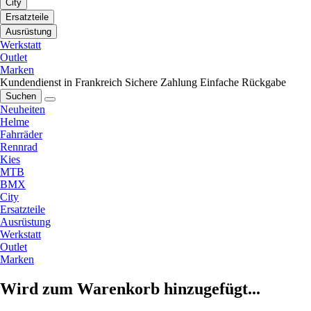
City
Ersatzteile
Ausrüstung
Werkstatt
Outlet
Marken
Kundendienst in Frankreich
Sichere Zahlung
Einfache Rückgabe
Suchen
Neuheiten
Helme
Fahrräder
Rennrad
Kies
MTB
BMX
City
Ersatzteile
Ausrüstung
Werkstatt
Outlet
Marken
Wird zum Warenkorb hinzugefügt...