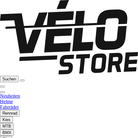
Suchen
Neuheiten
Helme
Fahrräder
Rennrad
Kies
MTB
BMX