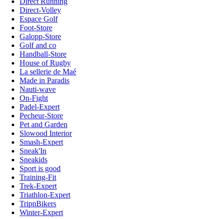
Direct Running
Direct-Volley
Espace Golf
Foot-Store
Galopp-Store
Golf and co
Handball-Store
House of Rugby
La sellerie de Maé
Made in Paradis
Nauti-wave
On-Fight
Padel-Expert
Pecheur-Store
Pet and Garden
Slowood Interior
Smash-Expert
Sneak'In
Sneakids
Sport is good
Training-Fit
Trek-Expert
Triathlon-Expert
TripnBikers
Winter-Expert