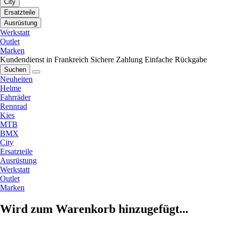
City
Ersatzteile
Ausrüstung
Werkstatt
Outlet
Marken
Kundendienst in Frankreich
Sichere Zahlung
Einfache Rückgabe
Suchen
Neuheiten
Helme
Fahrräder
Rennrad
Kies
MTB
BMX
City
Ersatzteile
Ausrüstung
Werkstatt
Outlet
Marken
Wird zum Warenkorb hinzugefügt...