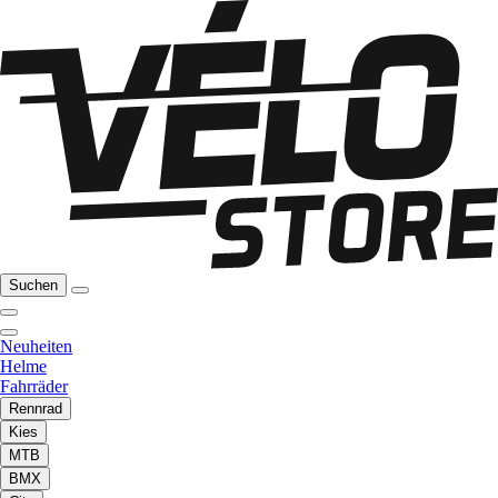
Suchen
Neuheiten
Helme
Fahrräder
Rennrad
Kies
MTB
BMX