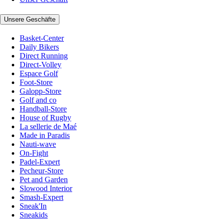
Unsere Geschäfte
Basket-Center
Daily Bikers
Direct Running
Direct-Volley
Espace Golf
Foot-Store
Galopp-Store
Golf and co
Handball-Store
House of Rugby
La sellerie de Maé
Made in Paradis
Nauti-wave
On-Fight
Padel-Expert
Pecheur-Store
Pet and Garden
Slowood Interior
Smash-Expert
Sneak'In
Sneakids