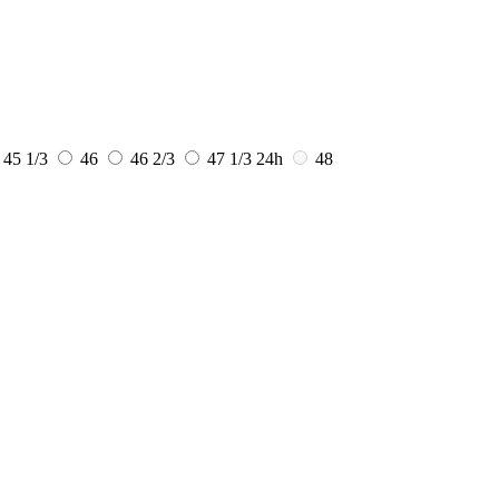
45 1/3
46
46 2/3
47 1/3
24h
48