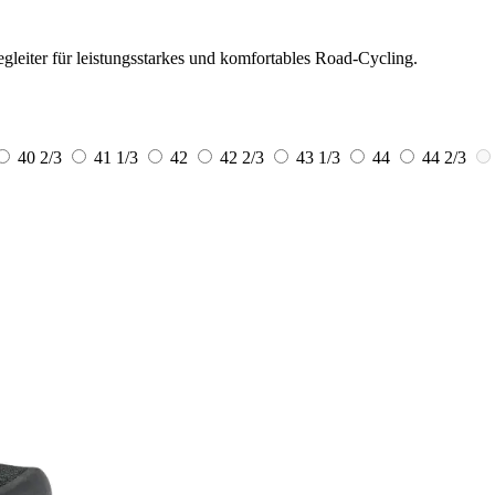
leiter für leistungsstarkes und komfortables Road-Cycling.
40 2/3
41 1/3
42
42 2/3
43 1/3
44
44 2/3