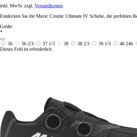
inkl. MwSt. zzgl.
Versandkosten
Entdecken Sie die Mavic Cosmic Ultimate IV Schuhe, die perfekten Beg
Größe
*
36
36 2/3
37 1/3
38
38 2/3
39 1/3
40
24h
Dieses Feld ist erforderlich