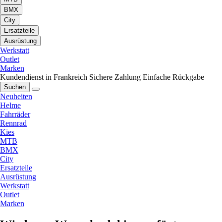
BMX
City
Ersatzteile
Ausrüstung
Werkstatt
Outlet
Marken
Kundendienst in Frankreich
Sichere Zahlung
Einfache Rückgabe
Suchen
Neuheiten
Helme
Fahrräder
Rennrad
Kies
MTB
BMX
City
Ersatzteile
Ausrüstung
Werkstatt
Outlet
Marken