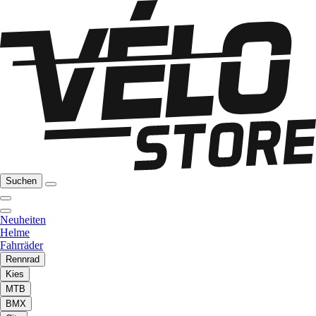
Suchen
Neuheiten
Helme
Fahrräder
Rennrad
Kies
MTB
BMX