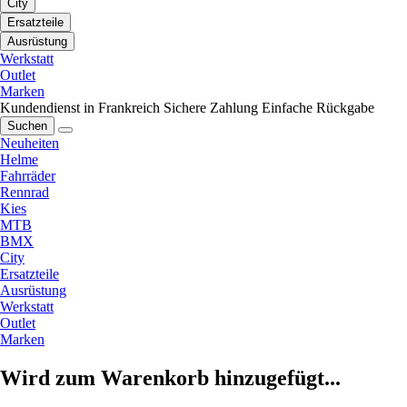
City
Ersatzteile
Ausrüstung
Werkstatt
Outlet
Marken
Kundendienst in Frankreich
Sichere Zahlung
Einfache Rückgabe
Suchen
Neuheiten
Helme
Fahrräder
Rennrad
Kies
MTB
BMX
City
Ersatzteile
Ausrüstung
Werkstatt
Outlet
Marken
Wird zum Warenkorb hinzugefügt...