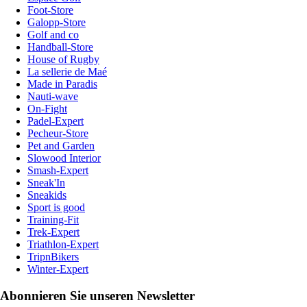
Foot-Store
Galopp-Store
Golf and co
Handball-Store
House of Rugby
La sellerie de Maé
Made in Paradis
Nauti-wave
On-Fight
Padel-Expert
Pecheur-Store
Pet and Garden
Slowood Interior
Smash-Expert
Sneak'In
Sneakids
Sport is good
Training-Fit
Trek-Expert
Triathlon-Expert
TripnBikers
Winter-Expert
Abonnieren Sie unseren Newsletter