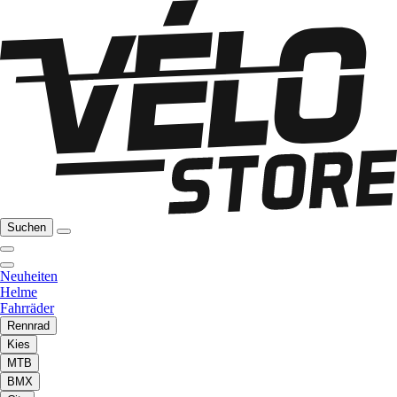
Suchen
Neuheiten
Helme
Fahrräder
Rennrad
Kies
MTB
BMX