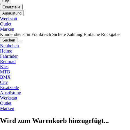
City
Ersatzteile
Ausrüstung
Werkstatt
Outlet
Marken
Kundendienst in Frankreich
Sichere Zahlung
Einfache Rückgabe
Suchen
Neuheiten
Helme
Fahrräder
Rennrad
Kies
MTB
BMX
City
Ersatzteile
Ausrüstung
Werkstatt
Outlet
Marken
Wird zum Warenkorb hinzugefügt...