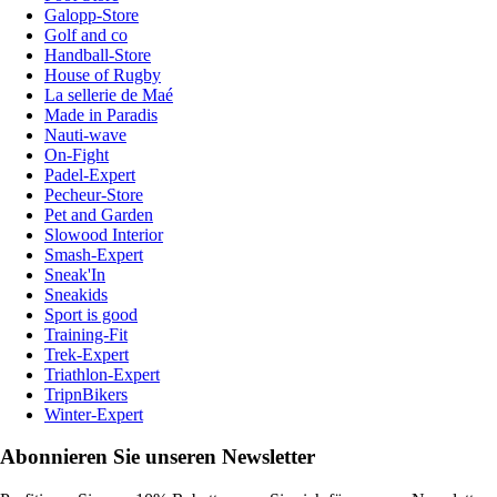
Galopp-Store
Golf and co
Handball-Store
House of Rugby
La sellerie de Maé
Made in Paradis
Nauti-wave
On-Fight
Padel-Expert
Pecheur-Store
Pet and Garden
Slowood Interior
Smash-Expert
Sneak'In
Sneakids
Sport is good
Training-Fit
Trek-Expert
Triathlon-Expert
TripnBikers
Winter-Expert
Abonnieren Sie unseren Newsletter