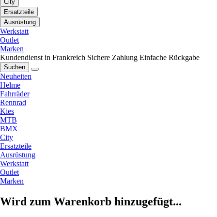
City
Ersatzteile
Ausrüstung
Werkstatt
Outlet
Marken
Kundendienst in Frankreich
Sichere Zahlung
Einfache Rückgabe
Suchen
Neuheiten
Helme
Fahrräder
Rennrad
Kies
MTB
BMX
City
Ersatzteile
Ausrüstung
Werkstatt
Outlet
Marken
Wird zum Warenkorb hinzugefügt...