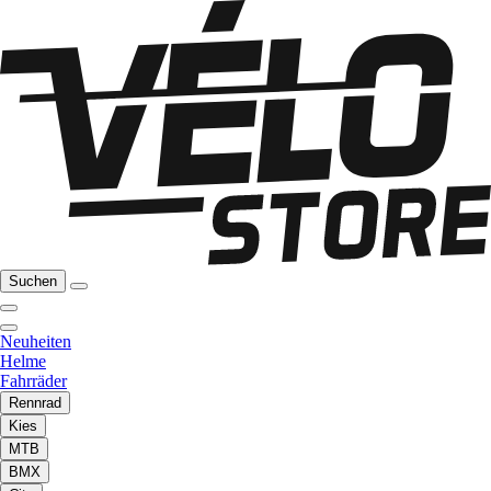
Suchen
Neuheiten
Helme
Fahrräder
Rennrad
Kies
MTB
BMX