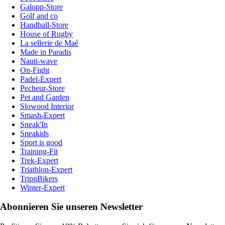
Galopp-Store
Golf and co
Handball-Store
House of Rugby
La sellerie de Maé
Made in Paradis
Nauti-wave
On-Fight
Padel-Expert
Pecheur-Store
Pet and Garden
Slowood Interior
Smash-Expert
Sneak'In
Sneakids
Sport is good
Training-Fit
Trek-Expert
Triathlon-Expert
TripnBikers
Winter-Expert
Abonnieren Sie unseren Newsletter