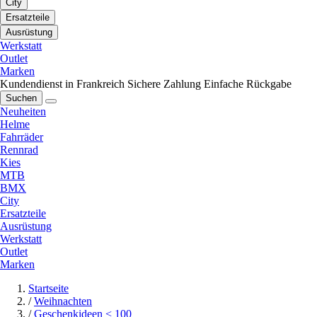
City
Ersatzteile
Ausrüstung
Werkstatt
Outlet
Marken
Kundendienst in Frankreich
Sichere Zahlung
Einfache Rückgabe
Suchen
Neuheiten
Helme
Fahrräder
Rennrad
Kies
MTB
BMX
City
Ersatzteile
Ausrüstung
Werkstatt
Outlet
Marken
Startseite
/
Weihnachten
/
Geschenkideen < 100