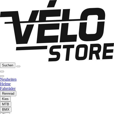
Suchen
Neuheiten
Helme
Fahrräder
Rennrad
Kies
MTB
BMX