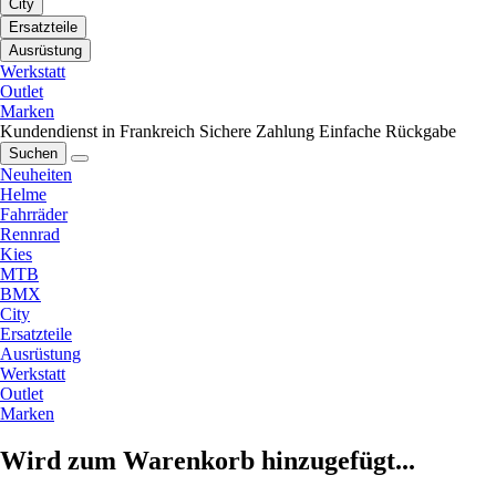
City
Ersatzteile
Ausrüstung
Werkstatt
Outlet
Marken
Kundendienst in Frankreich
Sichere Zahlung
Einfache Rückgabe
Suchen
Neuheiten
Helme
Fahrräder
Rennrad
Kies
MTB
BMX
City
Ersatzteile
Ausrüstung
Werkstatt
Outlet
Marken
Wird zum Warenkorb hinzugefügt...