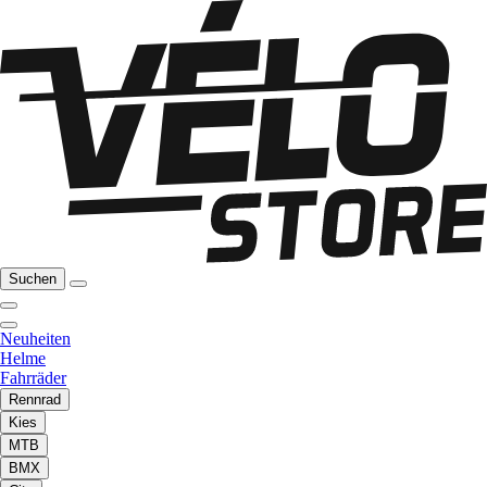
Suchen
Neuheiten
Helme
Fahrräder
Rennrad
Kies
MTB
BMX