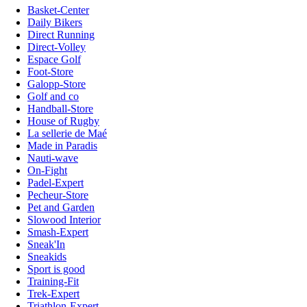
Basket-Center
Daily Bikers
Direct Running
Direct-Volley
Espace Golf
Foot-Store
Galopp-Store
Golf and co
Handball-Store
House of Rugby
La sellerie de Maé
Made in Paradis
Nauti-wave
On-Fight
Padel-Expert
Pecheur-Store
Pet and Garden
Slowood Interior
Smash-Expert
Sneak'In
Sneakids
Sport is good
Training-Fit
Trek-Expert
Triathlon-Expert