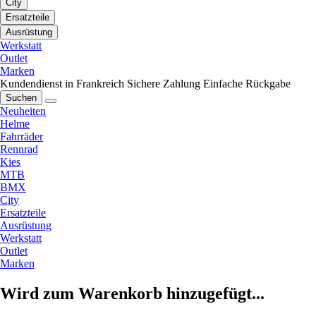
City
Ersatzteile
Ausrüstung
Werkstatt
Outlet
Marken
Kundendienst in Frankreich
Sichere Zahlung
Einfache Rückgabe
Suchen
Neuheiten
Helme
Fahrräder
Rennrad
Kies
MTB
BMX
City
Ersatzteile
Ausrüstung
Werkstatt
Outlet
Marken
Wird zum Warenkorb hinzugefügt...