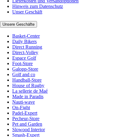
Lieferkosten und Versandoptionen
Hinweis zum Datenschutz
Unser Geschäft
Unsere Geschäfte
Basket-Center
Daily Bikers
Direct Running
Direct-Volley
Espace Golf
Foot-Store
Galopp-Store
Golf and co
Handball-Store
House of Rugby
La sellerie de Maé
Made in Paradis
Nauti-wave
On-Fight
Padel-Expert
Pecheur-Store
Pet and Garden
Slowood Interior
Smash-Expert