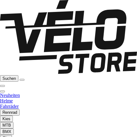
Suchen
Neuheiten
Helme
Fahrräder
Rennrad
Kies
MTB
BMX