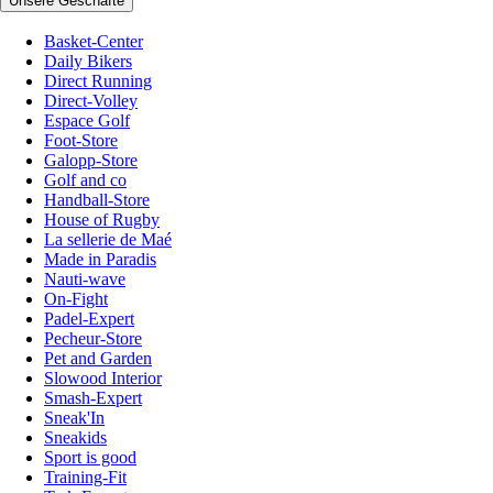
Unsere Geschäfte
Basket-Center
Daily Bikers
Direct Running
Direct-Volley
Espace Golf
Foot-Store
Galopp-Store
Golf and co
Handball-Store
House of Rugby
La sellerie de Maé
Made in Paradis
Nauti-wave
On-Fight
Padel-Expert
Pecheur-Store
Pet and Garden
Slowood Interior
Smash-Expert
Sneak'In
Sneakids
Sport is good
Training-Fit