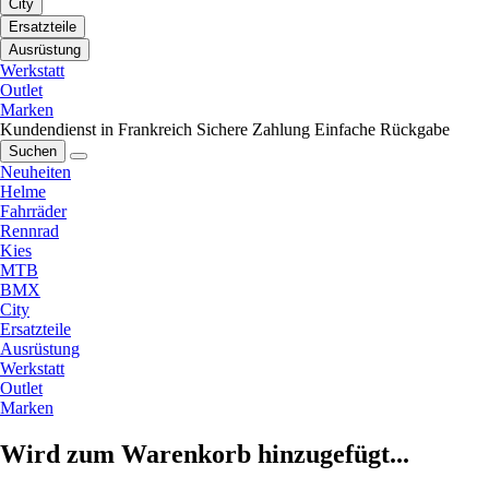
City
Ersatzteile
Ausrüstung
Werkstatt
Outlet
Marken
Kundendienst in Frankreich
Sichere Zahlung
Einfache Rückgabe
Suchen
Neuheiten
Helme
Fahrräder
Rennrad
Kies
MTB
BMX
City
Ersatzteile
Ausrüstung
Werkstatt
Outlet
Marken
Wird zum Warenkorb hinzugefügt...