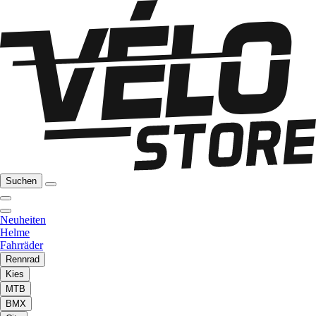
Suchen
Neuheiten
Helme
Fahrräder
Rennrad
Kies
MTB
BMX