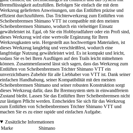
Bremsflüssigkeit aufzufüllen. Befolgen Sie einfach die mit dem
Werkzeug gelieferten Anweisungen, um das Entlüften präzise und
effizient durchzuführen. Das Trichterwerkzeug zum Entlüften von
Scheibenbremsen Shimano VTT ist compatible mit den meisten
Scheibenbremsen Shimano, wodurch ein vielseitiger Einsatz
gewährleistet ist. Egal, ob Sie ein Hobbyradfahrer oder ein Profi sind,
dieses Werkzeug wird eine wertvolle Ergänzung für Ihren
Werkzeugkasten sein. Hergestellt aus hochwertigen Materialien, ist
dieses Werkzeug langlebig und verschleißfest, wodurch eine
langfristige Nutzung gewährleistet wird. Es ist kompakt und leicht,
sodass Sie es bei Ihren Ausflügen auf den Trails leicht mitnehmen
können. Zusammenfassend lässt sich sagen, dass das Werkzeug zum
Entlüften von Scheibenbremsen Trichter Shimano VTT ein
unverzichtbares Zubehör für alle Liebhaber von VTT ist. Dank seiner
einfachen Handhabung, seiner Kompatibilität mit den meisten
Scheibenbremsen Shimano und seiner robusten Konstruktion sorgt
dieses Werkzeug dafür, dass Ihr Bremssystem stets in einwandfreiem
Zustand bleibt. Lassen Sie das Entlüften Ihrer Scheibenbremsen nicht
zur lästigen Pflicht werden. Entscheiden Sie sich für das Werkzeug
zum Entlüften von Scheibenbremsen Trichter Shimano VTT und
machen Sie es zu einer rapide und einfachen Aufgabe.
Zusätzliche Informationen
Marke
Shimano