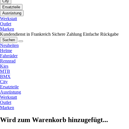
City
Ersatzteile
Ausrüstung
Werkstatt
Outlet
Marken
Kundendienst in Frankreich
Sichere Zahlung
Einfache Rückgabe
Suchen
Neuheiten
Helme
Fahrräder
Rennrad
Kies
MTB
BMX
City
Ersatzteile
Ausrüstung
Werkstatt
Outlet
Marken
Wird zum Warenkorb hinzugefügt...