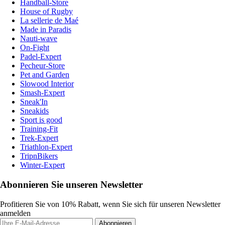
Handball-Store
House of Rugby
La sellerie de Maé
Made in Paradis
Nauti-wave
On-Fight
Padel-Expert
Pecheur-Store
Pet and Garden
Slowood Interior
Smash-Expert
Sneak'In
Sneakids
Sport is good
Training-Fit
Trek-Expert
Triathlon-Expert
TripnBikers
Winter-Expert
Abonnieren Sie unseren Newsletter
Profitieren Sie von 10% Rabatt, wenn Sie sich für unseren Newsletter
anmelden
Abonnieren