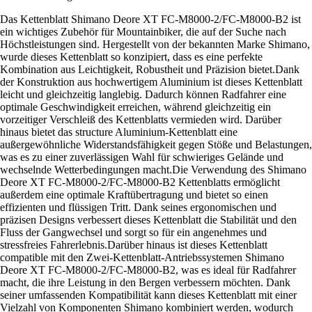
Das Kettenblatt Shimano Deore XT FC-M8000-2/FC-M8000-B2 ist
ein wichtiges Zubehör für Mountainbiker, die auf der Suche nach
Höchstleistungen sind. Hergestellt von der bekannten Marke Shimano,
wurde dieses Kettenblatt so konzipiert, dass es eine perfekte
Kombination aus Leichtigkeit, Robustheit und Präzision bietet.Dank
der Konstruktion aus hochwertigem Aluminium ist dieses Kettenblatt
leicht und gleichzeitig langlebig. Dadurch können Radfahrer eine
optimale Geschwindigkeit erreichen, während gleichzeitig ein
vorzeitiger Verschleiß des Kettenblatts vermieden wird. Darüber
hinaus bietet das structure Aluminium-Kettenblatt eine
außergewöhnliche Widerstandsfähigkeit gegen Stöße und Belastungen,
was es zu einer zuverlässigen Wahl für schwieriges Gelände und
wechselnde Wetterbedingungen macht.Die Verwendung des Shimano
Deore XT FC-M8000-2/FC-M8000-B2 Kettenblatts ermöglicht
außerdem eine optimale Kraftübertragung und bietet so einen
effizienten und flüssigen Tritt. Dank seines ergonomischen und
präzisen Designs verbessert dieses Kettenblatt die Stabilität und den
Fluss der Gangwechsel und sorgt so für ein angenehmes und
stressfreies Fahrerlebnis.Darüber hinaus ist dieses Kettenblatt
compatible mit den Zwei-Kettenblatt-Antriebssystemen Shimano
Deore XT FC-M8000-2/FC-M8000-B2, was es ideal für Radfahrer
macht, die ihre Leistung in den Bergen verbessern möchten. Dank
seiner umfassenden Kompatibilität kann dieses Kettenblatt mit einer
Vielzahl von Komponenten Shimano kombiniert werden, wodurch