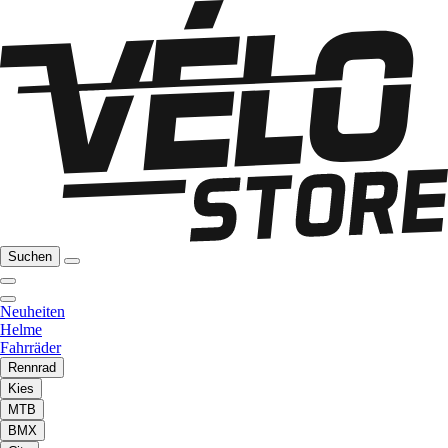
Suchen
Neuheiten
Helme
Fahrräder
Rennrad
Kies
MTB
BMX