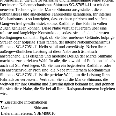
Profiradfahrer, die eine zuverlässige und leistungsfähige Nabe suchen.
Der interne Nabenmechanismus Shimano SG-S7051-11 ist mit den
neuesten Technologien der Marke Shimano ausgestattet , die ein
reibungsloses und angenehmes Fahrerlebnis garantieren. Ihr interner
Mechanismus ist so konzipiert, dass er einen präzisen und sanften
Gangwechsel gewährleistet, sodass Radfahrer ihre Fahrt in vollen
Zügen genießen können. Diese Nabe verfügt außerdem über eine
robuste und langlebige Konstruktion, sodass sie auch den härtesten
Bedingungen standhält. Egal, ob Sie über unebenes Gelände, holprige
Straßen oder holprige Trails fahren, der interne Nabenmechanismus
Shimano SG-S7051-11 bleibt stabil und zuverlässig. Neben ihrer
außergewöhnlichen Leistung ist diese Nabe auch ästhetisch
ansprechend. Das elegante und moderne Design der Marke Shimano
macht sie zur perfekten Wahl für alle, die sowohl auf Funktionalität als
auch auf Stil Wert legen. Ob Sie nun ein begeisterter Radfahrer oder
ein anspruchsvoller Profi sind, die Nabe mit internem Mechanismus
Shimano SG-S7051-11 ist die perfekte Wahl, um die Leistung Ihres
Fahrrads zu verbessern. Vertrauen Sie auf die Marke Shimano, die
weltweit für ihre Qualität und Zuverlässigkeit bekannt ist, und gönnen
Sie sich diese Nabe, die Sie bei all Ihren Radsportabenteuern begleiten
wird.
Zusätzliche Informationen
Marke
Shimano
Lieferantenreferenz
Y3EM98010