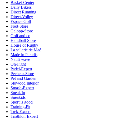
Basket-Center
Daily Bikers
Direct Running
Direct-Volley
Espace Golf
Foot-Store
Galopp-Store
Golf and co
Handball-Store
House of Rugby
La sellerie de Maé
Made in Paradis
Nauti-wave
On-Fight
Padel-Expert
Pecheur-Store
Pet and Garden
Slowood Interior
Smash-Expert
Sneak'In
Sneakids
Sport is good
Training-Fit
Trek-Expert
Triathlon-Expert