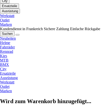
City
Ersatzteile
Ausrüstung
Werkstatt
Outlet
Marken
Kundendienst in Frankreich
Sichere Zahlung
Einfache Rückgabe
Suchen
Neuheiten
Helme
Fahrräder
Rennrad
Kies
MTB
BMX
City
Ersatzteile
Ausrüstung
Werkstatt
Outlet
Marken
Wird zum Warenkorb hinzugefügt...