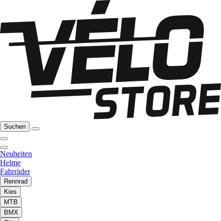
Suchen
Neuheiten
Helme
Fahrräder
Rennrad
Kies
MTB
BMX