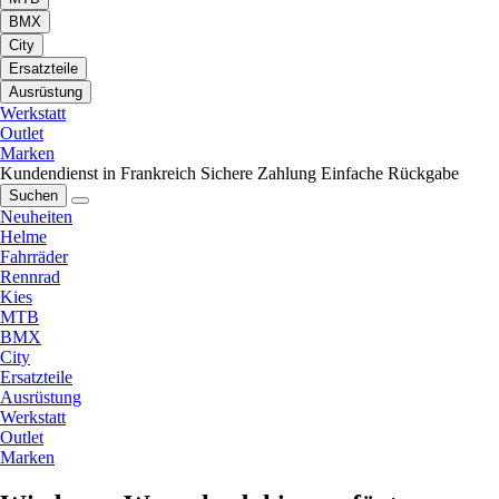
BMX
City
Ersatzteile
Ausrüstung
Werkstatt
Outlet
Marken
Kundendienst in Frankreich
Sichere Zahlung
Einfache Rückgabe
Suchen
Neuheiten
Helme
Fahrräder
Rennrad
Kies
MTB
BMX
City
Ersatzteile
Ausrüstung
Werkstatt
Outlet
Marken