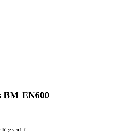
s BM-EN600
flüge vereint!