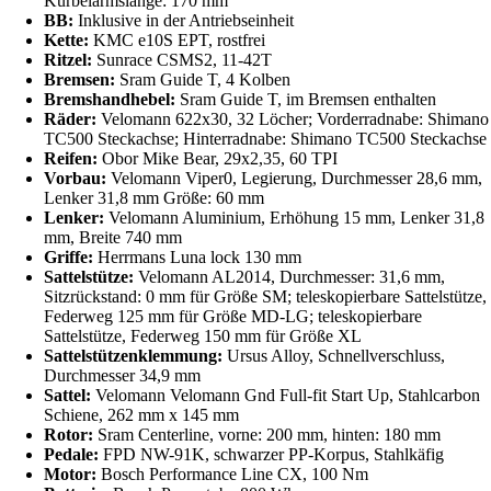
Kurbelarmslänge: 170 mm
BB:
Inklusive in der Antriebseinheit
Kette:
KMC e10S EPT, rostfrei
Ritzel:
Sunrace CSMS2, 11-42T
Bremsen:
Sram Guide T, 4 Kolben
Bremshandhebel:
Sram Guide T, im Bremsen enthalten
Räder:
Velomann 622x30, 32 Löcher; Vorderradnabe: Shimano
TC500 Steckachse; Hinterradnabe: Shimano TC500 Steckachse
Reifen:
Obor Mike Bear, 29x2,35, 60 TPI
Vorbau:
Velomann Viper0, Legierung, Durchmesser 28,6 mm,
Lenker 31,8 mm Größe: 60 mm
Lenker:
Velomann Aluminium, Erhöhung 15 mm, Lenker 31,8
mm, Breite 740 mm
Griffe:
Herrmans Luna lock 130 mm
Sattelstütze:
Velomann AL2014, Durchmesser: 31,6 mm,
Sitzrückstand: 0 mm für Größe SM; teleskopierbare Sattelstütze,
Federweg 125 mm für Größe MD-LG; teleskopierbare
Sattelstütze, Federweg 150 mm für Größe XL
Sattelstützenklemmung:
Ursus Alloy, Schnellverschluss,
Durchmesser 34,9 mm
Sattel:
Velomann Velomann Gnd Full-fit Start Up, Stahlcarbon
Schiene, 262 mm x 145 mm
Rotor:
Sram Centerline, vorne: 200 mm, hinten: 180 mm
Pedale:
FPD NW-91K, schwarzer PP-Korpus, Stahlkäfig
Motor:
Bosch Performance Line CX, 100 Nm