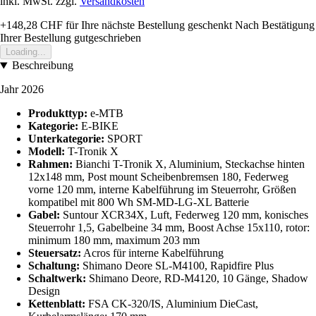
inkl. MwSt. zzgl.
Versandkosten
+148,28 CHF
für Ihre nächste Bestellung geschenkt
Nach Bestätigung
Ihrer Bestellung gutgeschrieben
Loading...
Beschreibung
Jahr 2026
Produkttyp:
e-MTB
Kategorie:
E-BIKE
Unterkategorie:
SPORT
Modell:
T-Tronik X
Rahmen:
Bianchi T-Tronik X, Aluminium, Steckachse hinten
12x148 mm, Post mount Scheibenbremsen 180, Federweg
vorne 120 mm, interne Kabelführung im Steuerrohr, Größen
kompatibel mit 800 Wh SM-MD-LG-XL Batterie
Gabel:
Suntour XCR34X, Luft, Federweg 120 mm, konisches
Steuerrohr 1,5, Gabelbeine 34 mm, Boost Achse 15x110, rotor:
minimum 180 mm, maximum 203 mm
Steuersatz:
Acros für interne Kabelführung
Schaltung:
Shimano Deore SL-M4100, Rapidfire Plus
Schaltwerk:
Shimano Deore, RD-M4120, 10 Gänge, Shadow
Design
Kettenblatt:
FSA CK-320/IS, Aluminium DieCast,