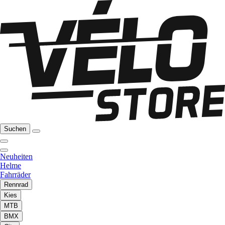
Suchen
Neuheiten
Helme
Fahrräder
Rennrad
Kies
MTB
BMX