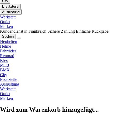
City
Ersatzteile
Ausrüstung
Werkstatt
Outlet
Marken
Kundendienst in Frankreich
Sichere Zahlung
Einfache Rückgabe
Suchen
Neuheiten
Helme
Fahrräder
Rennrad
Kies
MTB
BMX
City
Ersatzteile
Ausrüstung
Werkstatt
Outlet
Marken
Wird zum Warenkorb hinzugefügt...