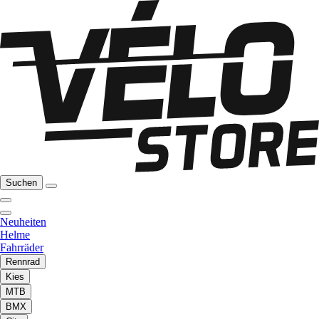
Suchen
Neuheiten
Helme
Fahrräder
Rennrad
Kies
MTB
BMX