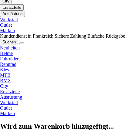
City
Ersatzteile
Ausrüstung
Werkstatt
Outlet
Marken
Kundendienst in Frankreich
Sichere Zahlung
Einfache Rückgabe
Suchen
Neuheiten
Helme
Fahrräder
Rennrad
Kies
MTB
BMX
City
Ersatzteile
Ausrüstung
Werkstatt
Outlet
Marken
Wird zum Warenkorb hinzugefügt...