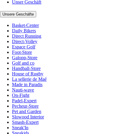
Unser Geschäft
Unsere Geschäfte
Basket-Center
Daily Bikers
Direct Running
Direct-Volley
Espace Golf
Foot-Store
Galopp-Store
Golf and co
Handball-Store
House of Rugby
La sellerie de Maé
Made in Paradis
Nauti-wave
On-Fight
Padel-Expert
Pecheur-Store
Pet and Garden
Slowood Interior
Smash-Expert
Sneak'In
Sneakids