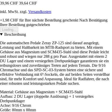
39,96 CHF
39,64 CHF
inkl. MwSt. zzgl.
Versandkosten
+1,98 CHF
für Ihre nächste Bestellung geschenkt
Nach Bestätigung
Ihrer Bestellung gutgeschrieben
Loading...
Beschreibung
Die automatischen Pedale Zeray ZP-125 sind darauf ausgelegt,
Leistung und Haltbarkeit im MTB-Radsport zu bieten. Mit einem
Gehäuse aus Magnesium und SCM435-Stahl sind diese Pedale leicht
und robust und wiegen nur 288 g pro Paar. Ausgestattet mit einem 2
DU Lager und einem versiegelten Drehpunktlager garantieren sie ein
reibungsloses und zuverlässiges Treten auf jedem Terrain. Die 9/16
Chromachse und das SPD-SC-03-System bieten eine sichere und
effektive Verbindung mit 6º-Sockeln, die auf beiden Seiten verstellbar
sind, für mehr Komfort und Anpassung. Ideal für Radfahrer, die nach
einer robusten und leistungsstarken Pedale suchen.
Material: Gehäuse aus Magnesium + SCM435-Stahl
Aufbau: 2 DU Lager (doppelte Auslösung) + 1 versiegeltes
Drehpunktlager
Achse: 9/16 Chrom
Größe: 80mm x 88mm