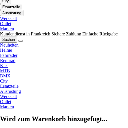
City
Ersatzteile
Ausrüstung
Werkstatt
Outlet
Marken
Kundendienst in Frankreich
Sichere Zahlung
Einfache Rückgabe
Suchen
Neuheiten
Helme
Fahrräder
Rennrad
Kies
MTB
BMX
City
Ersatzteile
Ausrüstung
Werkstatt
Outlet
Marken
Wird zum Warenkorb hinzugefügt...