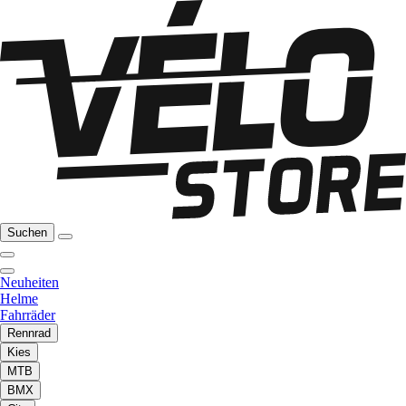
Suchen
Neuheiten
Helme
Fahrräder
Rennrad
Kies
MTB
BMX