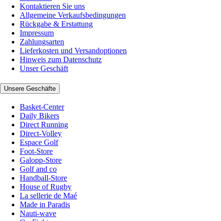
Kontaktieren Sie uns
Allgemeine Verkaufsbedingungen
Rückgabe & Erstattung
Impressum
Zahlungsarten
Lieferkosten und Versandoptionen
Hinweis zum Datenschutz
Unser Geschäft
Unsere Geschäfte
Basket-Center
Daily Bikers
Direct Running
Direct-Volley
Espace Golf
Foot-Store
Galopp-Store
Golf and co
Handball-Store
House of Rugby
La sellerie de Maé
Made in Paradis
Nauti-wave