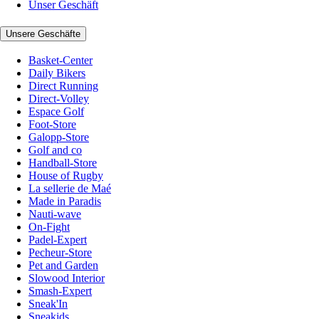
Unser Geschäft
Unsere Geschäfte
Basket-Center
Daily Bikers
Direct Running
Direct-Volley
Espace Golf
Foot-Store
Galopp-Store
Golf and co
Handball-Store
House of Rugby
La sellerie de Maé
Made in Paradis
Nauti-wave
On-Fight
Padel-Expert
Pecheur-Store
Pet and Garden
Slowood Interior
Smash-Expert
Sneak'In
Sneakids