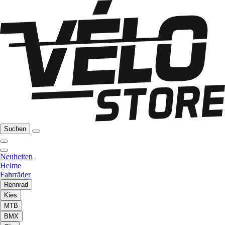
Suchen
Neuheiten
Helme
Fahrräder
Rennrad
Kies
MTB
BMX