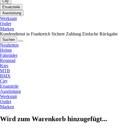
City
Ersatzteile
Ausrüstung
Werkstatt
Outlet
Marken
Kundendienst in Frankreich
Sichere Zahlung
Einfache Rückgabe
Suchen
Neuheiten
Helme
Fahrräder
Rennrad
Kies
MTB
BMX
City
Ersatzteile
Ausrüstung
Werkstatt
Outlet
Marken
Wird zum Warenkorb hinzugefügt...