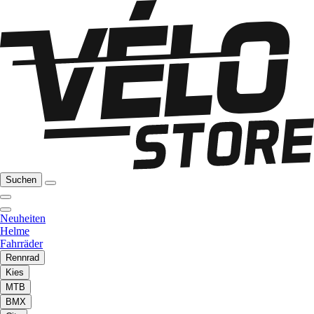
Suchen
Neuheiten
Helme
Fahrräder
Rennrad
Kies
MTB
BMX