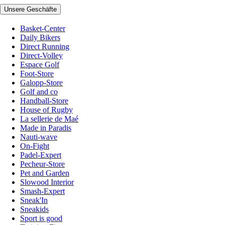
Unsere Geschäfte
Basket-Center
Daily Bikers
Direct Running
Direct-Volley
Espace Golf
Foot-Store
Galopp-Store
Golf and co
Handball-Store
House of Rugby
La sellerie de Maé
Made in Paradis
Nauti-wave
On-Fight
Padel-Expert
Pecheur-Store
Pet and Garden
Slowood Interior
Smash-Expert
Sneak'In
Sneakids
Sport is good