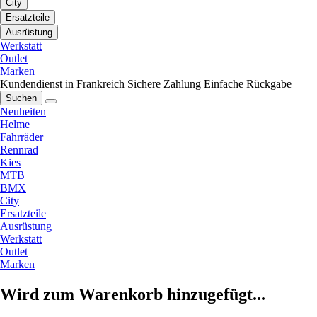
City
Ersatzteile
Ausrüstung
Werkstatt
Outlet
Marken
Kundendienst in Frankreich
Sichere Zahlung
Einfache Rückgabe
Suchen
Neuheiten
Helme
Fahrräder
Rennrad
Kies
MTB
BMX
City
Ersatzteile
Ausrüstung
Werkstatt
Outlet
Marken
Wird zum Warenkorb hinzugefügt...