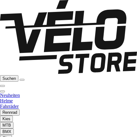
Suchen
Neuheiten
Helme
Fahrräder
Rennrad
Kies
MTB
BMX