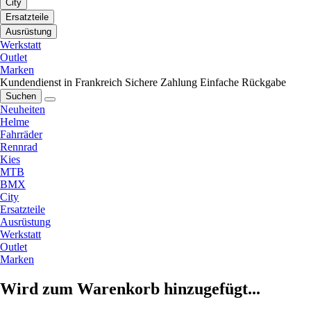
City
Ersatzteile
Ausrüstung
Werkstatt
Outlet
Marken
Kundendienst in Frankreich
Sichere Zahlung
Einfache Rückgabe
Suchen
Neuheiten
Helme
Fahrräder
Rennrad
Kies
MTB
BMX
City
Ersatzteile
Ausrüstung
Werkstatt
Outlet
Marken
Wird zum Warenkorb hinzugefügt...