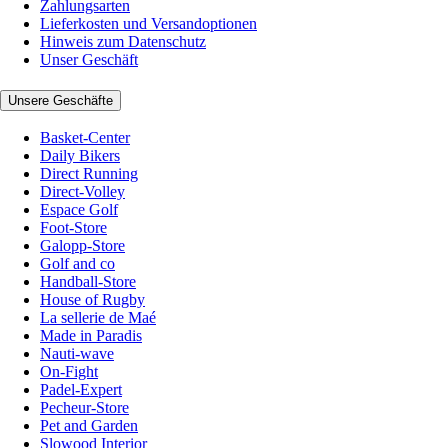
Zahlungsarten
Lieferkosten und Versandoptionen
Hinweis zum Datenschutz
Unser Geschäft
Unsere Geschäfte
Basket-Center
Daily Bikers
Direct Running
Direct-Volley
Espace Golf
Foot-Store
Galopp-Store
Golf and co
Handball-Store
House of Rugby
La sellerie de Maé
Made in Paradis
Nauti-wave
On-Fight
Padel-Expert
Pecheur-Store
Pet and Garden
Slowood Interior